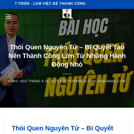
Bỏ
ÁT TRIỂN - LÀM VIỆC ĐỂ THÀNH CÔNG
qua
nội
dung
Thói Quen Nguyên Tử – Bí Quyết Tạo
Nên Thành Công Lớn Từ Những Hành
Động Nhỏ
ĐĂNG VÀO
THÁNG 9 18, 2025
BỞI
THAPHACO.COM.VN@GMAIL.COM
Thói Quen Nguyên Tử – Bí Quyết