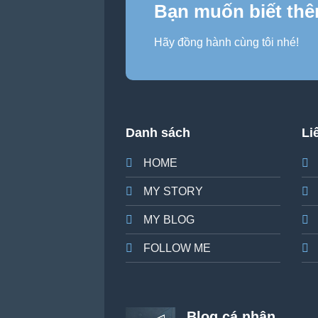
Bạn muốn biết thê
Hãy đồng hành cùng tôi nhé!
Danh sách
Li
HOME
MY STORY
MY BLOG
FOLLOW ME
Blog cá nhân