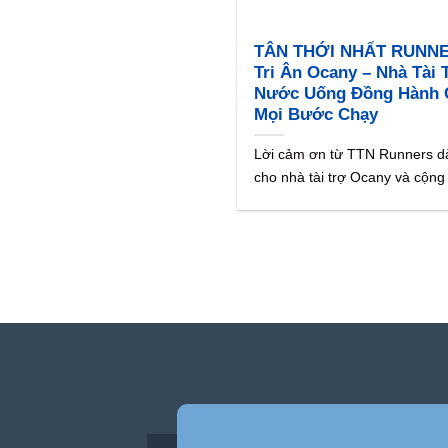
TÂN THỚI NHẤT RUNN
Tri Ân Ocany – Nhà Tài 
Nước Uống Đồng Hành 
Mọi Bước Chạy
Lời cảm ơn từ TTN Runners d
cho nhà tài trợ Ocany và cộng