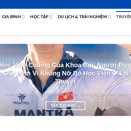
GIA ĐÌNH
HỌC TẬP
DU LỊCH & TRẢI NGHIỆM
TRUYỀ
NGƯỜI NỔI TIẾNG
Học Vibe Coding Của Khoa Bùi: Người Đứ
2 Giờ Đêm Vì Không Nỡ Bỏ Học Viên Ở Lại 
Thuyết
Buổi chia sẻ đáng lẽ kết thúc lúc 20 giờ. Nhưng 22 giờ đêm, Khoa
TIẾP TỤC ĐỌC
→