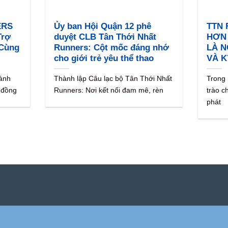
ERS
Ủy ban Hội Quận 12 phê
TTN 
Trợ
duyệt CLB Tân Thới Nhất
HƠN
Cùng
Runners: Cột mốc đáng nhớ
LÀ N
cho giới trẻ yêu thể thao
VÀ K
ành
Thành lập Câu lạc bộ Tân Thới Nhất
Trong
 đồng
Runners: Nơi kết nối đam mê, rèn
trào c
phát