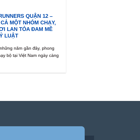
RUNNERS QUẬN 12 –
 CẢ MỘT NHÓM CHẠY,
ƠI LAN TỎA ĐAM MÊ
Ỷ LUẬT
 những năm gần đây, phong
hạy bộ tại Việt Nam ngày càng