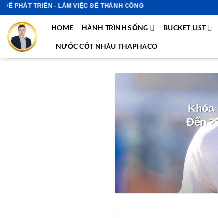
Bỏ
HÁT TRIỂN - LÀM VIỆC ĐỂ THÀNH CÔNG
qua
HOME
HÀNH TRÌNH SỐNG
BUCKET LIST
nội
dung
NƯỚC CỐT NHÀU THAPHACO
Khóa 
Đến 2