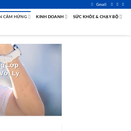
Gmail
N CẢM HỨNG
KINH DOANH
SỨC KHỎE & CHẠY BỘ
ng Lớp
Với Lý
Ngu
Anh 