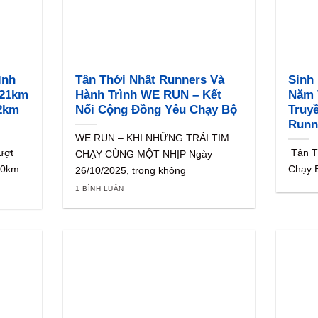
ình
Tân Thới Nhất Runners Và
Sinh
 21km
Hành Trình WE RUN – Kết
Năm 
2km
Nối Cộng Đồng Yêu Chạy Bộ
Truy
Runn
WE RUN – KHI NHỮNG TRÁI TIM
ượt
Tân T
CHẠY CÙNG MỘT NHỊP Ngày
30km
Chạy B
26/10/2025, trong không
1 BÌNH LUẬN