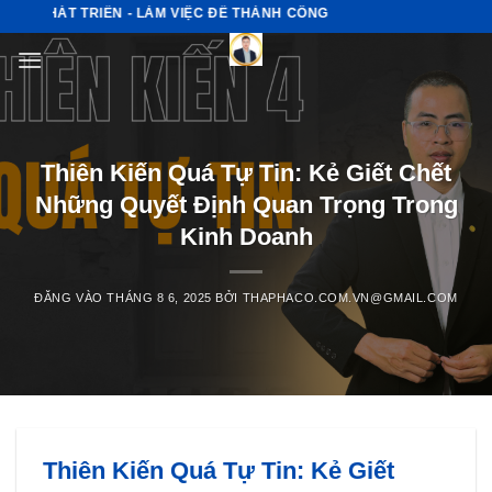
Bỏ
 PHÁT TRIỂN - LÀM VIỆC ĐỂ THÀNH CÔNG
qua
nội
dung
Thiên Kiến Quá Tự Tin: Kẻ Giết Chết
Những Quyết Định Quan Trọng Trong
Kinh Doanh
ĐĂNG VÀO
THÁNG 8 6, 2025
BỞI
THAPHACO.COM.VN@GMAIL.COM
Thiên Kiến Quá Tự Tin: Kẻ Giết