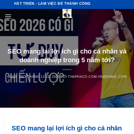
Bỏ
PHÁT TRIỂN - LÀM VIỆC ĐỂ THÀNH CÔNG
qua
nội
dung
SEO mang lại lợi ích gì cho cá nhân và
doanh nghiệp trong 5 năm tới?
ĐĂNG VÀO
THÁNG 12 23, 2025
BỞI
THAPHACO.COM.VN@GMAIL.COM
SEO mang lại lợi ích gì cho cá nhân