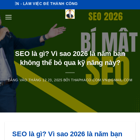
Bỏ
ỂN - LÀM VIỆC ĐỂ THÀNH CÔNG
qua
nội
dung
SEO là gì? Vì sao 2026 là năm bạn
không thể bỏ qua kỹ năng này?
ĐĂNG VÀO
THÁNG 12 23, 2025
BỞI
THAPHACO.COM.VN@GMAIL.COM
SEO là gì? Vì sao 2026 là năm bạn