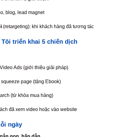
eo, blog, lead magnet
i
(retargeting): khi khách hàng đã tương tác
Tôi triển khai 5 chiến dịch
ideo Ads (giới thiệu giải pháp)
o squeeze page (tặng Ebook)
earch (từ khóa mua hàng)
khách đã xem video hoặc vào website
ỗi ngày
gắn gọn, hấp dẫn