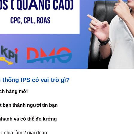
thống IPS có vai trò gì?
ách hàng mới
t bạn thành người tin bạn
hanh và có thể đo lường
 chia làm 2 giai đoạn: