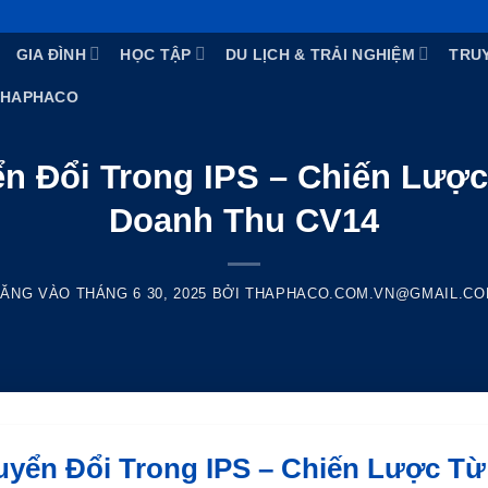
GIA ĐÌNH
HỌC TẬP
DU LỊCH & TRẢI NGHIỆM
TRU
THAPHACO
n Đổi Trong IPS – Chiến Lược
Doanh Thu CV14
ĐĂNG VÀO
THÁNG 6 30, 2025
BỞI
THAPHACO.COM.VN@GMAIL.CO
yển Đổi Trong IPS – Chiến Lược Từ