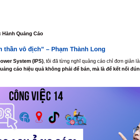
c Hành Quảng Cáo
h thần vô địch” – Phạm Thành Long
Power System (IPS)
, tôi đã từng nghĩ quảng cáo chỉ đơn giản là
uảng cáo hiệu quả không phải để bán, mà là để kết nối đú