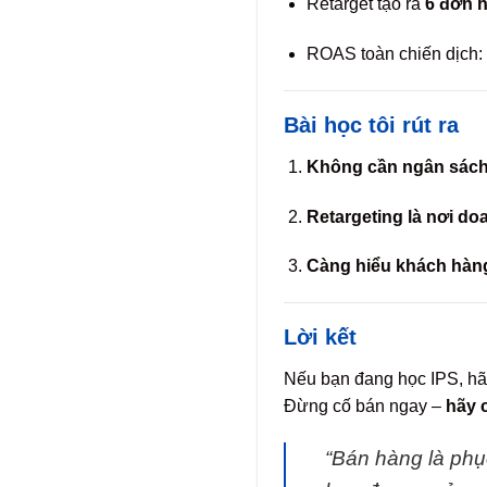
Retarget tạo ra
6 đơn 
ROAS toàn chiến dịch:
Bài học tôi rút ra
Không cần ngân sách 
Retargeting là nơi do
Càng hiểu khách hàng
Lời kết
Nếu bạn đang học IPS, hã
Đừng cố bán ngay –
hãy c
“Bán hàng là phụ