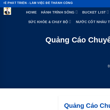
Bỏ
T TRIỂN - LÀM VIỆC ĐỂ THÀNH CÔNG
qua
HOME
HÀNH TRÌNH SỐNG
BUCKET LIST
nội
dung
SỨC KHỎE & CHẠY BỘ
NƯỚC CỐT NHÀU 
Quảng Cáo Chuyể
Quảng Cáo Chu