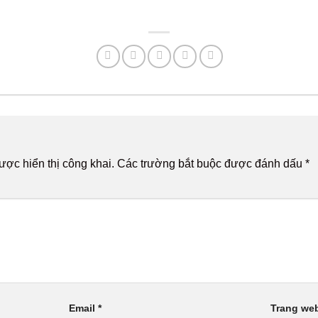
n
ợc hiển thị công khai.
Các trường bắt buộc được đánh dấu
*
Email
*
Trang we