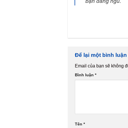
bạn đang ngủ.
Để lại một bình luậ
Email của bạn sẽ không đư
Bình luận
*
Tên
*