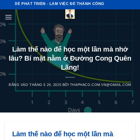
Bỏ
ỆC ĐỂ PHÁT TRIỂN - LÀM VIỆC ĐỂ THÀNH CÔNG
qua
nội
dung
Làm thế nào để học một lần mà nhớ
lâu? Bí mật nằm ở Đường Cong Quên
Lãng!
ĐĂNG VÀO
THÁNG 5 24, 2025
BỞI
THAPHACO.COM.VN@GMAIL.COM
Làm thế nào để học một lần mà