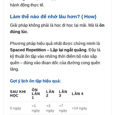
hành động thực tế.
Làm thế nào để nhớ lâu hơn? ( How)
Giải pháp không phải là học đi học lại mãi. Mà là
ôn
đúng lúc
.
Phương pháp hiệu quả nhất được chứng minh là
Spaced Repetition – Lặp lại ngắt quãng
. Đây là
kỹ thuật ôn tập vào những thời điểm bộ não sắp
quên – đúng vào đoạn dốc của đường cong quên
lãng.
Gợi ý lịch ôn tập hiệu quả:
ÔN
SAU KHI
LẦN
LẦN
LẦN
LẦN 4
HỌC
2
3
1
+1
+3
+7
0 ngày
+14 ngày
ngày
ngày
ngày