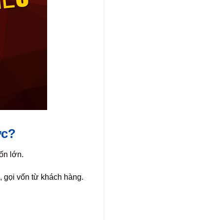
ợc?
ốn lớn.
 gọi vốn từ khách hàng.