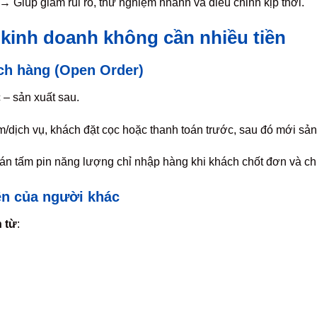
→ Giúp giảm rủi ro, thử nghiệm nhanh và điều chỉnh kịp thời.
 kinh doanh không cần nhiều tiền
ch hàng (Open Order)
 – sản xuất sau.
m/dịch vụ, khách đặt cọc hoặc thanh toán trước, sau đó mới sả
án tấm pin năng lượng chỉ nhập hàng khi khách chốt đơn và ch
ền của người khác
 từ
: