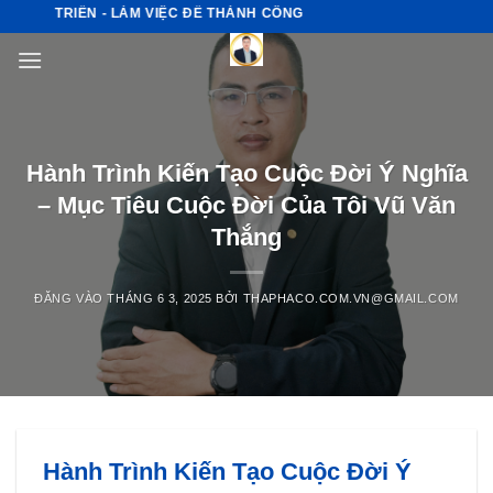
Bỏ
T TRIỂN - LÀM VIỆC ĐỂ THÀNH CÔNG
qua
nội
dung
Hành Trình Kiến Tạo Cuộc Đời Ý Nghĩa
– Mục Tiêu Cuộc Đời Của Tôi Vũ Văn
Thắng
ĐĂNG VÀO
THÁNG 6 3, 2025
BỞI
THAPHACO.COM.VN@GMAIL.COM
Hành Trình Kiến Tạo Cuộc Đời Ý