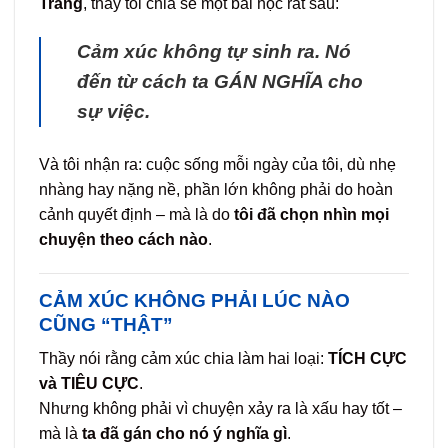
Trang
, thầy tôi chia sẻ một bài học rất sâu:
Cảm xúc không tự sinh ra. Nó
đến từ cách ta GÁN NGHĨA cho
sự việc.
Và tôi nhận ra: cuộc sống mỗi ngày của tôi, dù nhẹ
nhàng hay nặng nề, phần lớn không phải do hoàn
cảnh quyết định – mà là do
tôi đã chọn nhìn mọi
chuyện theo cách nào
.
CẢM XÚC KHÔNG PHẢI LÚC NÀO
CŨNG “THẬT”
Thầy nói rằng cảm xúc chia làm hai loại:
TÍCH CỰC
và TIÊU CỰC
.
Nhưng không phải vì chuyện xảy ra là xấu hay tốt –
mà là
ta đã gán cho nó ý nghĩa gì
.