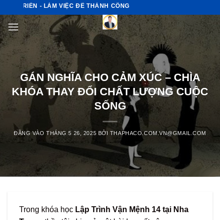
Bỏ
TRIỂN - LÀM VIỆC ĐỂ THÀNH CÔNG
qua
nội
dung
GÁN NGHĨA CHO CẢM XÚC – CHÌA
KHÓA THAY ĐỔI CHẤT LƯỢNG CUỘC
SỐNG
ĐĂNG VÀO
THÁNG 5 26, 2025
BỞI
THAPHACO.COM.VN@GMAIL.COM
Trong khóa học
Lập Trình Vận Mệnh 14 tại Nha