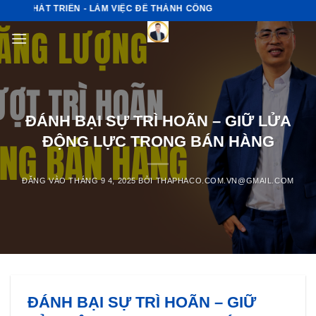
Bỏ
 PHÁT TRIỂN - LÀM VIỆC ĐỂ THÀNH CÔNG
qua
nội
dung
ĐÁNH BẠI SỰ TRÌ HOÃN – GIỮ LỬA
ĐỘNG LỰC TRONG BÁN HÀNG
ĐĂNG VÀO
THÁNG 9 4, 2025
BỞI
THAPHACO.COM.VN@GMAIL.COM
ĐÁNH BẠI SỰ TRÌ HOÃN – GIỮ