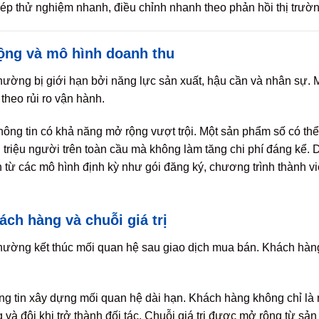
phép thử nghiệm nhanh, điều chỉnh nhanh theo phản hồi thị trườn
ộng và mô hình doanh thu
hường bị giới hạn bởi năng lực sản xuất, hậu cần và nhân sự.
theo rủi ro vận hành.
thông tin có khả năng mở rộng vượt trội. Một sản phẩm số có t
 triệu người trên toàn cầu mà không làm tăng chi phí đáng kể.
n từ các mô hình định kỳ như gói đăng ký, chương trình thành v
ách hàng và chuỗi giá trị
thường kết thúc mối quan hệ sau giao dịch mua bán. Khách hà
ng tin xây dựng mối quan hệ dài hạn. Khách hàng không chỉ là
 và đôi khi trở thành đối tác. Chuỗi giá trị được mở rộng từ sả