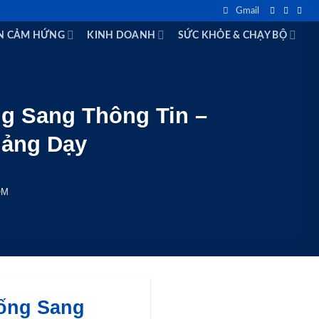
Gmail
N CẢM HỨNG
KINH DOANH
SỨC KHỎE & CHẠY BỘ
g Sang Thông Tin –
iảng Dạy
OM
ống Sang