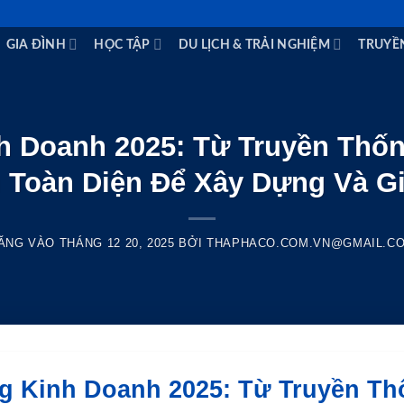
GIA ĐÌNH
HỌC TẬP
DU LỊCH & TRẢI NGHIỆM
TRUYỀ
 Doanh 2025: Từ Truyền Thốn
h Toàn Diện Để Xây Dựng Và G
ĂNG VÀO
THÁNG 12 20, 2025
BỞI
THAPHACO.COM.VN@GMAIL.C
 Kinh Doanh 2025: Từ Truyền Th