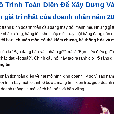
ộ Trình Toàn Diện Để Xây Dựng V
n giá trị nhất của doanh nhân năm 2
tranh kinh doanh toàn cầu đang thay đổi mạnh mẽ. Những gì t
hư nhà xưởng, hàng tồn kho, máy móc hay mặt bằng đang dần n
 trội hơn:
chuyên môn có thể kiểm chứng, hệ thống hóa và 
còn là “Bạn đang bán sản phẩm gì?” mà là “Bạn hiểu điều gì đủ 
hác đạt kết quả?”. Chính câu hỏi này tạo ra ranh giới rõ ràng 
ng tin
.
phân tích toàn diện về hai mô hình kinh doanh, lý do vì sao nă
i trình bày một lộ trình 6 bước mang tính kiến trúc giúp doan
 doanh thông tin một cách bài bản và bền vững.