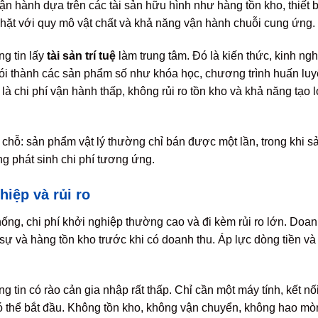
ận hành dựa trên các tài sản hữu hình như hàng tồn kho, thiết 
chặt với quy mô vật chất và khả năng vận hành chuỗi cung ứng.
ng tin lấy
tài sản trí tuệ
làm trung tâm. Đó là kiến thức, kinh n
i thành các sản phẩm số như khóa học, chương trình huấn luyện
là chi phí vận hành thấp, không rủi ro tồn kho và khả năng tạo 
 chỗ: sản phẩm vật lý thường chỉ bán được một lần, trong khi s
ng phát sinh chi phí tương ứng.
hiệp và rủi ro
hống, chi phí khởi nghiệp thường cao và đi kèm rủi ro lớn. Doa
ự và hàng tồn kho trước khi có doanh thu. Áp lực dòng tiền và 
g tin có rào cản gia nhập rất thấp. Chỉ cần một máy tính, kết n
 thể bắt đầu. Không tồn kho, không vận chuyển, không hao mòn