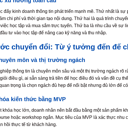
ác xu hướng toàn cầu
đẩy kinh doanh thông tin phát triển mạnh mẽ. Thứ nhất là sự ph
ảm chi phí và thời gian tạo nội dung. Thứ hai là quá trình chuy
việc học tập và mua sắm trực tuyến. Thứ ba là nhu cầu về sự li
đầu tư vào học tập để nâng cao kỹ năng và thu nhập.
bước chuyển đổi: Từ ý tưởng đến đế c
huyên môn và thị trường ngách
hiệp thông tin là chuyên môn sâu và một thị trường ngách rõ 
giỏi điều gì, ai sẵn sàng trả tiền để học điều đó và vấn đề cụ th
quan trọng là chọn ngách đủ hẹp để nổi bật nhưng đủ lớn để có
hóa kiến thức bằng MVP
 khóa học lớn, doanh nhân nên bắt đầu bằng một sản phẩm khả 
course hoặc workshop ngắn. Mục tiêu của MVP là xác thực nhu cầ
n hồi thực tế từ khách hàng.