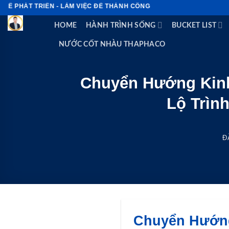
Bỏ
 TRIỂN - LÀM VIỆC ĐỂ THÀNH CÔNG
qua
HOME
HÀNH TRÌNH SỐNG
BUCKET LIST
nội
dung
NƯỚC CỐT NHÀU THAPHACO
Chuyển Hướng Kinh
Lộ Trìn
Đ
Chuyển Hướng