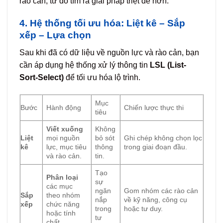
rào cản, từ đó tìm ra giải pháp triệt để hơn.
4. Hệ thống tối ưu hóa: Liệt kê – Sắp
xếp – Lựa chọn
Sau khi đã có dữ liệu về nguồn lực và rào cản, bạn
cần áp dụng hệ thống xử lý thông tin
LSL (List-
Sort-Select)
để tối ưu hóa lộ trình.
Mục
Bước
Hành động
Chiến lược thực thi
tiêu
Viết xuống
Không
Liệt
mọi nguồn
bỏ sót
Ghi chép không chọn lọc
kê
lực, mục tiêu
thông
trong giai đoạn đầu.
và rào cản.
tin.
Tạo
Phân loại
sự
các mục
ngăn
Gom nhóm các rào cản
Sắp
theo nhóm
nắp
về kỹ năng, công cụ
xếp
chức năng
trong
hoặc tư duy.
hoặc tính
tư
chất.