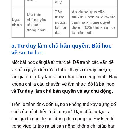
duy.
Tập
Áp dụng quy tắc
Ưu tiên
trung
80/20:
Chọn ra 20% rào
Lựa
những yếu
nguồn
cản mà khi giải quyết
chọn
tố quan
lực tối
được, 80% khó khăn sẽ
trọng nhất.
đa.
tự biến mất.
5. Tư duy làm chủ bản quyền: Bài học
về sự tự lực
Một bài học đắt giá từ thực tế: Để tránh các vấn đề
về bản quyền trên YouTube, thay vì đi vay mượn,
tác giả đã tự tay tạo ra âm nhạc cho riêng mình. Đây
không chỉ là câu chuyện về âm nhạc; đó là bài học
về
Tư duy làm chủ bản quyền và sự chủ động.
Trên lộ trình từ A đến B, bạn không thể xây dựng đế
chế của mình trên “đất mượn”. Bạn phải tự tạo ra
các giá trị gốc, từ nội dung đến công cụ. Sự kiên trì
trong việc tự tạo ra tài sản riêng không chỉ giúp bạn