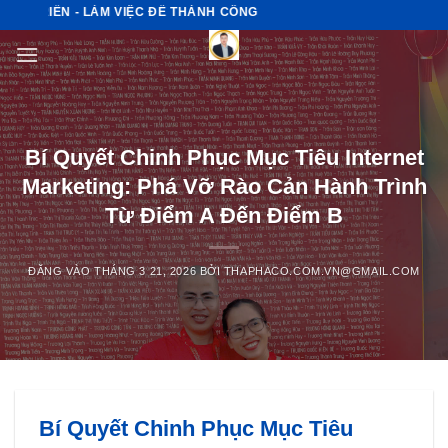
Bỏ
RIỂN - LÀM VIỆC ĐỂ THÀNH CÔNG
qua
nội
dung
Bí Quyết Chinh Phục Mục Tiêu Internet
Marketing: Phá Vỡ Rào Cản Hành Trình
Từ Điểm A Đến Điểm B
ĐĂNG VÀO
THÁNG 3 21, 2026
BỞI
THAPHACO.COM.VN@GMAIL.COM
Bí Quyết Chinh Phục Mục Tiêu