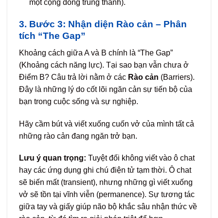
một cộng đồng trung thành).
3. Bước 3: Nhận diện Rào cản – Phân
tích “The Gap”
Khoảng cách giữa A và B chính là “The Gap”
(Khoảng cách năng lực). Tại sao bạn vẫn chưa ở
Điểm B? Câu trả lời nằm ở các
Rào cản
(Barriers).
Đây là những lý do cốt lõi ngăn cản sự tiến bộ của
bạn trong cuộc sống và sự nghiệp.
Hãy cầm bút và viết xuống cuốn vở của mình tất cả
những rào cản đang ngăn trở bạn.
Lưu ý quan trọng:
Tuyệt đối không viết vào ô chat
hay các ứng dụng ghi chú điện tử tạm thời. Ô chat
sẽ biến mất (transient), nhưng những gì viết xuống
vở sẽ tồn tại vĩnh viễn (permanence). Sự tương tác
giữa tay và giấy giúp não bộ khắc sâu nhận thức về