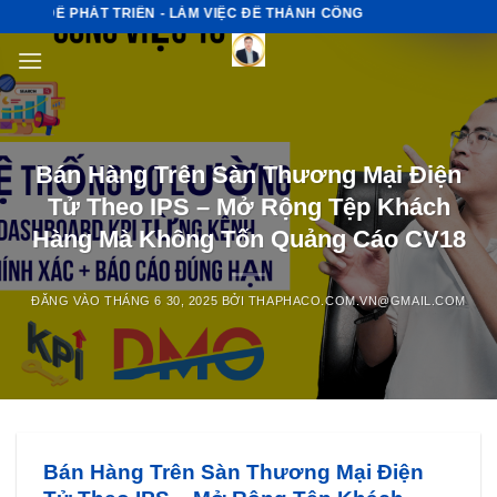
Bỏ
ỆC ĐỂ PHÁT TRIỂN - LÀM VIỆC ĐỂ THÀNH CÔNG
qua
nội
dung
Bán Hàng Trên Sàn Thương Mại Điện
Tử Theo IPS – Mở Rộng Tệp Khách
Hàng Mà Không Tốn Quảng Cáo CV18
ĐĂNG VÀO
THÁNG 6 30, 2025
BỞI
THAPHACO.COM.VN@GMAIL.COM
Bán Hàng Trên Sàn Thương Mại Điện