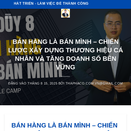
Bỏ
PHÁT TRIỂN - LÀM VIỆC ĐỂ THÀNH CÔNG
qua
nội
dung
BÁN HÀNG LÀ BÁN MÌNH – CHIẾN
LƯỢC XÂY DỰNG THƯƠNG HIỆU CÁ
NHÂN VÀ TĂNG DOANH SỐ BỀN
VỮNG
ĐĂNG VÀO
THÁNG 8 15, 2025
BỞI
THAPHACO.COM.VN@GMAIL.COM
BÁN HÀNG LÀ BÁN MÌNH – CHIẾN