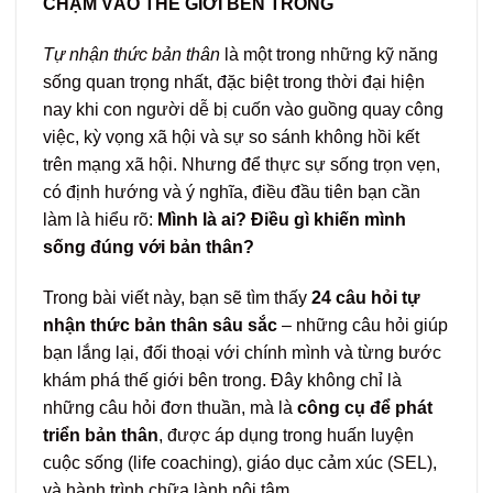
CHẠM VÀO THẾ GIỚI BÊN TRONG
Tự nhận thức bản thân
là một trong những kỹ năng
sống quan trọng nhất, đặc biệt trong thời đại hiện
nay khi con người dễ bị cuốn vào guồng quay công
việc, kỳ vọng xã hội và sự so sánh không hồi kết
trên mạng xã hội. Nhưng để thực sự sống trọn vẹn,
có định hướng và ý nghĩa, điều đầu tiên bạn cần
làm là hiểu rõ:
Mình là ai? Điều gì khiến mình
sống đúng với bản thân?
Trong bài viết này, bạn sẽ tìm thấy
24 câu hỏi tự
nhận thức bản thân sâu sắc
– những câu hỏi giúp
bạn lắng lại, đối thoại với chính mình và từng bước
khám phá thế giới bên trong. Đây không chỉ là
những câu hỏi đơn thuần, mà là
công cụ để phát
triển bản thân
, được áp dụng trong huấn luyện
cuộc sống (life coaching), giáo dục cảm xúc (SEL),
và hành trình chữa lành nội tâm.