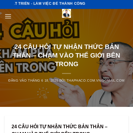
Bỏ
ÁT TRIỂN - LÀM VIỆC ĐỂ THÀNH CÔNG
qua
nội
dung
24 CÂU HỎI TỰ NHẬN THỨC BẢN
THÂN – CHẠM VÀO THẾ GIỚI BÊN
TRONG
ĐĂNG VÀO
THÁNG 6 18, 2025
BỞI
THAPHACO.COM.VN@GMAIL.COM
24 CÂU HỎI TỰ NHẬN THỨC BẢN THÂN –